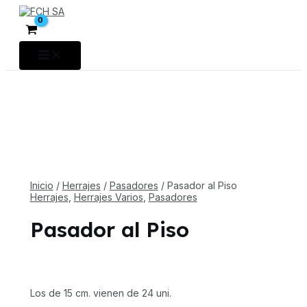
Ir
al
contenido
Main
Menu
Inicio
/
Herrajes
/
Pasadores
/ Pasador al Piso
Herrajes
,
Herrajes Varios
,
Pasadores
Pasador al Piso
Los de 15 cm. vienen de 24 uni.