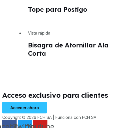
Tope para Postigo
Vista rápida
Bisagra de Atornillar Ala
Corta
Acceso exclusivo para clientes
Acceder ahora
Copyright © 2026 FCH SA | Funciona con FCH SA
acebook
Twitter
Youtube